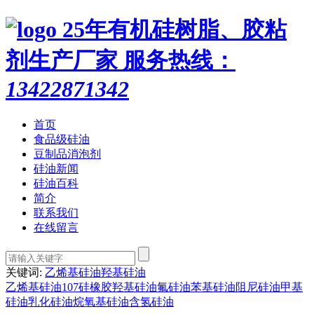
25年有机硅树脂、胶粘
剂生产厂家
服务热线：
13422871342
首页
食品级硅油
豆制品消泡剂
硅油新闻
硅油百科
简介
联系我们
在线留言
关键词:
乙烯基硅油
羟基硅油
乙烯基硅油
107硅橡胶
羟基硅油
氟硅油
苯基硅油
阻尼硅油
甲基
硅油
乳化硅油
烷氧基硅油
含氢硅油