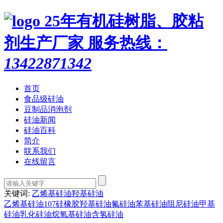
25年有机硅树脂、胶粘
剂生产厂家
服务热线：
13422871342
首页
食品级硅油
豆制品消泡剂
硅油新闻
硅油百科
简介
联系我们
在线留言
关键词:
乙烯基硅油
羟基硅油
乙烯基硅油
107硅橡胶
羟基硅油
氟硅油
苯基硅油
阻尼硅油
甲基
硅油
乳化硅油
烷氧基硅油
含氢硅油