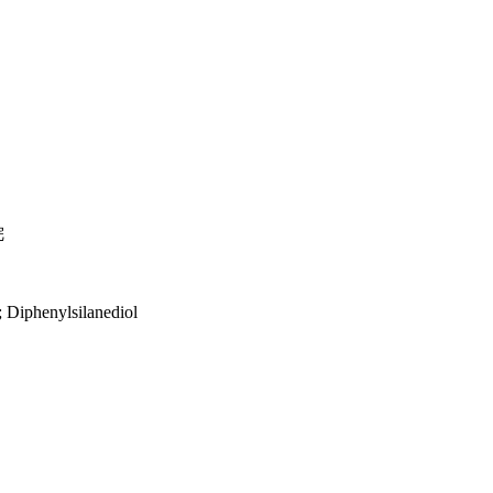
烷
Diphenylsilanediol