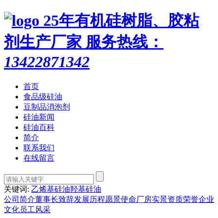
25年有机硅树脂、胶粘
剂生产厂家
服务热线：
13422871342
首页
食品级硅油
豆制品消泡剂
硅油新闻
硅油百科
简介
联系我们
在线留言
关键词:
乙烯基硅油
羟基硅油
公司简介
董事长致辞
发展历程
愿景使命
厂房实景
资质荣誉
企业
文化
员工风采