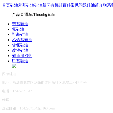
首页
硅油
苯基硅油
硅油新闻
有机硅百科
常见问题
硅油简介
联系
产品直通车/Throuhg train
苯基硅油
氟硅油
羟基硅油
乙烯基硅油
含氢硅油
改性硅油
硅油消泡剂
甲基硅油
四海硅油
地址：深圳市龙岗区龙岗街道同乐社区池屋工业区五号
电话：13422871342
传真：
企业邮箱：13422871342@163.com