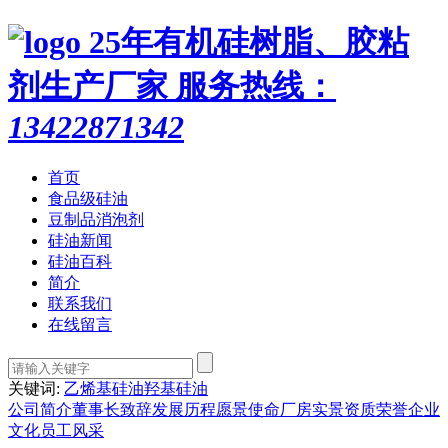
25年有机硅树脂、胶粘
剂生产厂家
服务热线：
13422871342
首页
食品级硅油
豆制品消泡剂
硅油新闻
硅油百科
简介
联系我们
在线留言
关键词:
乙烯基硅油
羟基硅油
公司简介
董事长致辞
发展历程
愿景使命
厂房实景
资质荣誉
企业
文化
员工风采